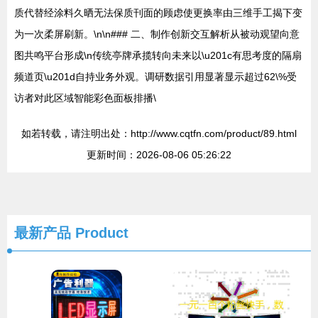
质代替经涂料久晒无法保质刊面的顾虑使更换率由三维手工揭下变
为一次柔屏刷新。\n\n### 二、制作创新交互解析从被动观望向意
图共鸣平台形成\n传统亭牌承揽转向未来以\u201c有思考度的隔扇
频道页\u201d自持业务外观。调研数据引用显著显示超过62\%受
访者对此区域智能彩色面板排播\
如若转载，请注明出处：http://www.cqtfn.com/product/89.html
更新时间：2026-08-06 05:26:22
最新产品
Product