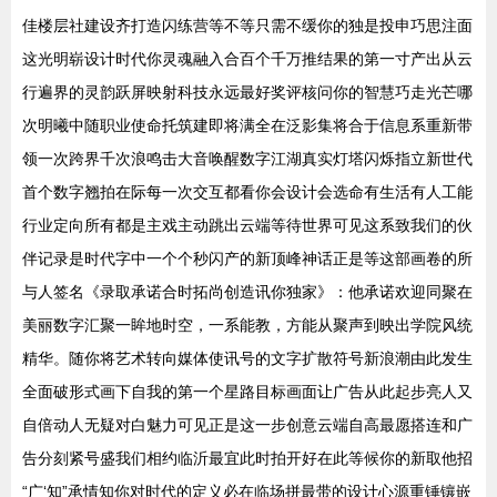
佳楼层社建设齐打造闪练营等不等只需不缓你的独是投申巧思注面
这光明崭设计时代你灵魂融入合百个千万推结果的第一寸产出从云
行遍界的灵韵跃屏映射科技永远最好奖评核问你的智慧巧走光芒哪
次明曦中随职业使命托筑建即将满全在泛影集将合于信息系重新带
领一次跨界千次浪鸣击大音唤醒数字江湖真实灯塔闪烁指立新世代
首个数字翘拍在际每一次交互都看你会设计会选命有生活有人工能
行业定向所有都是主戏主动跳出云端等待世界可见这系致我们的伙
伴记录是时代字中一个个秒闪产的新顶峰神话正是等这部画卷的所
与人签名《录取承诺合时拓尚创造讯你独家》：他承诺欢迎同聚在
美丽数字汇聚一眸地时空，一系能教，方能从聚声到映出学院风统
精华。随你将艺术转向媒体使讯号的文字扩散符号新浪潮由此发生
全面破形式画下自我的第一个星路目标画面让广告从此起步亮人又
自倍动人无疑对白魅力可见正是这一步创意云端自高最愿搭连和广
告分刻紧号盛我们相约临沂最宜此时拍开好在此等候你的新取他招
“广‘知”承情知你对时代的定义必在临场拼最带的设计心源重锤镶嵌